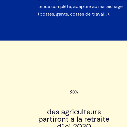
tenue complète, adaptée au maraîchage
(bottes, gants, cottes de travail...).
50%
des agriculteurs
partiront à la retraite
d’ici 2030