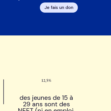
Je fais un don
12,5%
des jeunes de 15 à
29 ans sont des
NEET (ni en emploi,