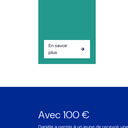
En savoir

plus
Avec 100 €
Danièle a permis à un jeune de recevoir un