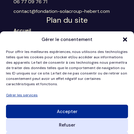
06 77 09 76 71
contact@fondation-solacroup-hebert.com
Plan du site
Accueil
Gérer le consentement
Nous connaître
Pour offrir les meilleures expériences, nous utilisons des technologies
Nos actions
telles que les cookies pour stocker et/ou accéder aux informations
des appareils. Le fait de consentir à ces technologies nous permettra
Vos besoins
de traiter des données telles que le comportement de navigation ou
les ID uniques sur ce site. Le fait de ne pas consentir ou de retirer son
Nous soutenir
consentement peut avoir un effet négatif sur certaines
caractéristiques et fonctions.
S'engager
Gérer les services
Contact
Accepter
No Result
Website Carbon
Refuser
Mentions légales